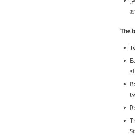
ஒ
நூ
The 
T
E
a
B
t
R
T
S