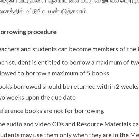
லி/ஒளி வட்டுகளை ஆசிரியர்கள் மட்டுமே இரவல் பெற மு
லகத்தில் மட்டுமே பயன்படுத்தலாம்
borrowing procedure
eachers and students can become members of the 
ach student is entitled to borrow a maximum of tw
llowed to borrow a maximum of 5 books
ooks borrowed should be returned within 2 weeks 
wo weeks upon the due date
eference books are not for borrowing
he audio and video CDs and Resource Materials ca
tudents may use them only when they are in the M