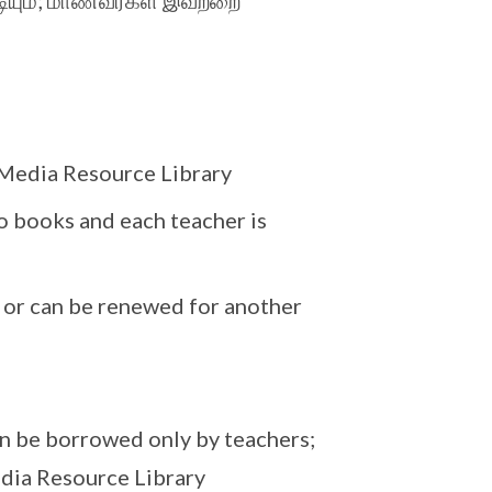
டியும்; மாணவர்கள் இவற்றை
Media Resource Library
o books and each teacher is
or can be renewed for another
n be borrowed only by teachers;
edia Resource Library