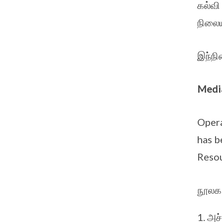
கல்வி
நிலைய
இந்நி
Media
Opera
has b
Resou
நூலக
அச்