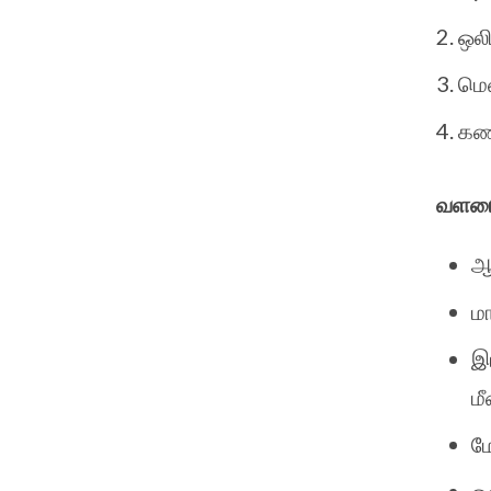
ஒலி
மெ
கண
வளமை
ஆ
ம
இ
மீ
ம