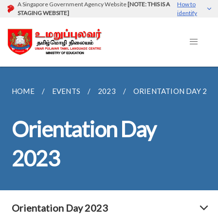
A Singapore Government Agency Website
[NOTE: THIS IS A
How to
STAGING WEBSITE]
identify
HOME
EVENTS
2023
ORIENTATION DAY 202
Orientation Day
2023
Orientation Day 2023